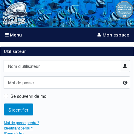
☰ Menu
👤 Mon espace
Utilisateur
Nom d'utilisateur
Mot de passe
Affi
Se souvenir de moi
S'identifier
Mot de passe perdu ?
Identifiant perdu ?
S'enregistrer