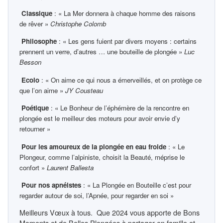
Classique
: « La Mer donnera à chaque homme des raisons
de rêver »
Christophe Colomb
Philosophe
: « Les gens fuient par divers moyens : certains
prennent un verre, d’autres … une bouteille de plongée »
Luc
Besson
Ecolo
: « On aime ce qui nous a émerveillés, et on protège ce
que l’on aime »
JY Cousteau
Poétique
: « Le Bonheur de l’éphémère de la rencontre en
plongée est le meilleur des moteurs pour avoir envie d’y
retourner »
Pour les amoureux de la plongée en eau froide
: « Le
Plongeur, comme l’alpiniste, choisit la Beauté, méprise le
confort »
Laurent Ballesta
Pour nos apnéistes
: « La Plongée en Bouteille c’est pour
regarder autour de soi, l’Apnée, pour regarder en soi »
Meilleurs Vœux à tous. Que 2024 vous apporte de Bons
Moments et de Belles Plongées à partager en famille et