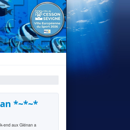
nan *~*~*
ek-end aux Glénan a