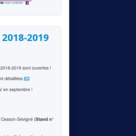
n 2018-2019
n 2018-2019 sont ouvertes !
nt détaillées
ICI
DV en septembre !
 Cesson-Sévigné (
Stand n°