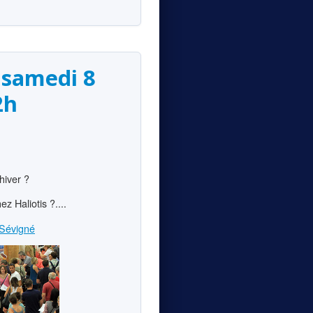
 samedi 8
2h
hiver ?
z Haliotis ?....
-Sévigné