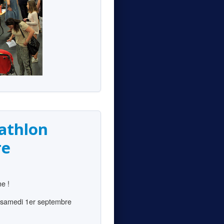
cathlon
re
e !
le samedi 1er septembre