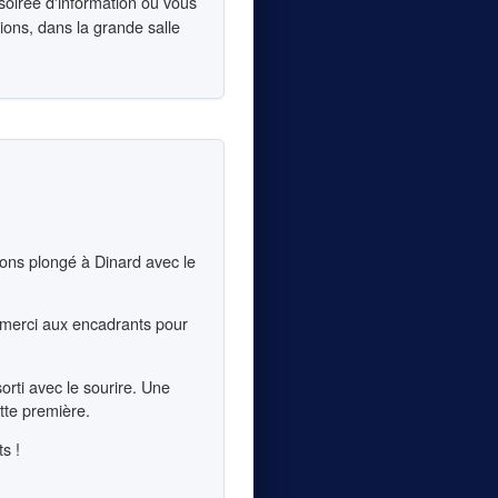
oirée d'information où vous
ions, dans la grande salle
vons plongé à Dinard avec le
: merci aux encadrants pour
rti avec le sourire. Une
tte première.
s !